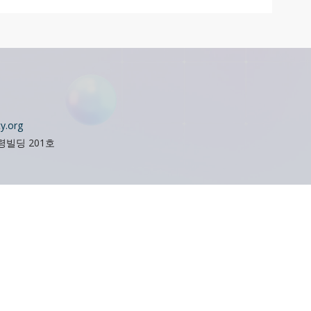
1
y.org
오령빌딩 201호