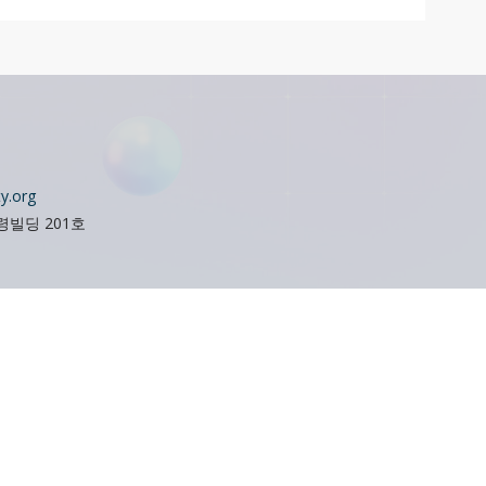
1
y.org
오령빌딩 201호